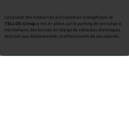
Conscient des enjeux liés à la transition énergétique, le
TELLOS Group
a mis en place, sur le parking de son siège à
Herrlisheim, des bornes de charge de véhicules électriques
destinés aux déplacements professionnels de ses salariés.
READ MORE
1
2