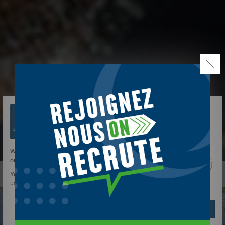
We use cookies to give you the best experience on
our site.
You can find out more about which cookies we are
using or switch them off in
settings
.
Réglages
Reject
Accept