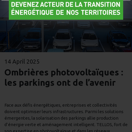
14 April 2025
Ombrières photovoltaïques :
les parkings ont de l’avenir
Face aux défis énergétiques, entreprises et collectivités
doivent optimiser leurs infrastructures. Parmi les solutions
émergentes, la solarisation des parkings allie production
d’énergie verte et aménagement intelligent. TELLOS, fort de
son expertise en photovoltaïque et dans les réseaux,