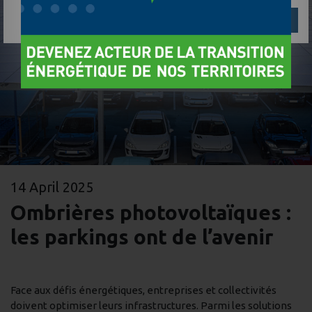
Réglages
Reject
Accept
14 April 2025
Ombrières photovoltaïques :
les parkings ont de l’avenir
Face aux défis énergétiques, entreprises et collectivités
doivent optimiser leurs infrastructures. Parmi les solutions