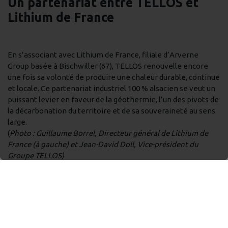
Un partenariat entre TELLOS et
Lithium de France
En s’associant avec Lithium de France, filiale d’Arverne
Group basée à Bischwiller (67), TELLOS renouvelle encore
une fois sa volonté de produire une chaleur durable, continue
et locale. Ce partenariat industriel 100 % alsacien se veut un
puissant levier en faveur de la géothermie, l’un des pivots de
la décarbonation du territoire et de sa souveraineté au sens
large.
(
Photo :
Guillaume Borrel, Directeur général de Lithium de
France (à gauche) et Jean-David Doll, Vice-président du
Groupe TELLOS)
READ MORE