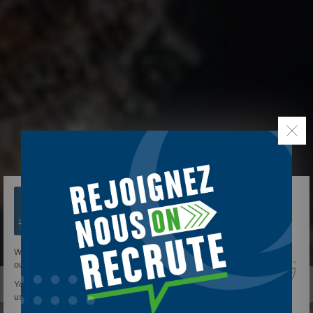
We use cookies to give you the best experience on
our site.
You can find out more about which cookies we are
using or switch them off in
settings
.