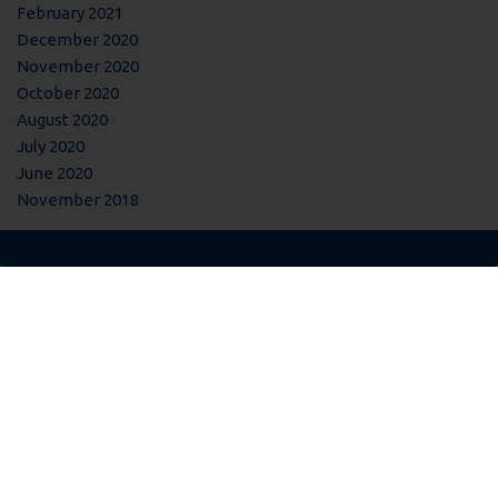
February 2021
December 2020
November 2020
October 2020
August 2020
July 2020
June 2020
November 2018
Our affilates have talent!
Retrouvez toutes les réalisations de SMTPF sur son site
internet.