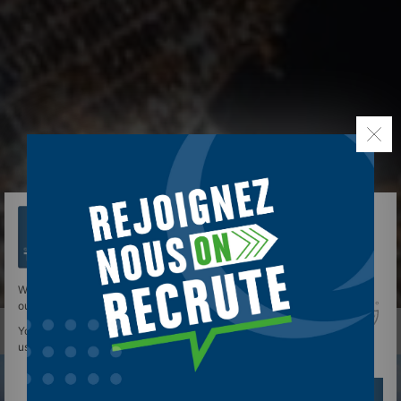
We use cookies to give you the best experience on
our site.
You can find out more about which cookies we are
using or switch them off in
settings
.
Réglages
Reject
Accept