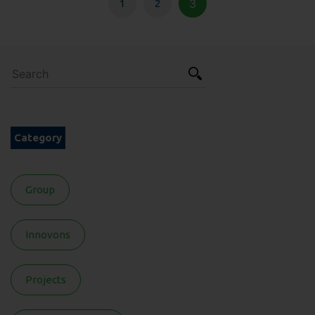
3
1
2
Category
Group
Innovons
Projects