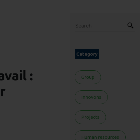
Category
vail :
Group
r
Innovons
Projects
Human resources