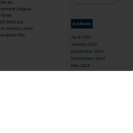
che de
nnement) depuis
 1ères
ISO 9002 par
Archives
ent obtenu cette
ociétale des
April 2025
January 2025
December 2024
September 2024
May 2024
September 2023
June 2023
February 2023
October 2022
April 2022
September 2021
June 2021
April 2021
February 2021