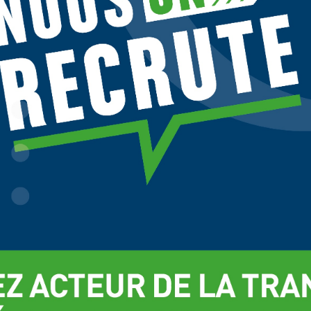
o give you the best experience on our site.
t more about which cookies we are using or switch them off in
settings
.
Réglages
Rej