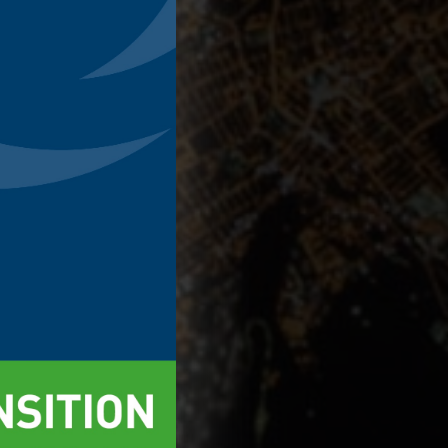
ect
Accept