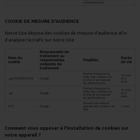
(consentement)
COOKIE DE MESURE D’AUDIENCE
Notre Site dépose des cookies de mesure d’audience afin
d’analyser le trafic sur notre Site.
Responsable de
traitement ou
Nom du
Durée
responsables
Finalités
cookie
de vie
conjoints de
traitement
Permet d’analyser le
13 mois
trafic des visiteurs du
_ga_RSQ55RGVW4
Google
et 4
le Site et de mesurer
jours
les performances
Permet d’analyser le
13 mois
trafic des visiteurs du
_ga
Google
et 4
le Site et de mesurer
jours
les performances
Permet une analyse
OTZ
Google
globale des visiteurs du
1 mois
Site
Comment vous opposer à l’installation de cookies sur
votre appareil ?