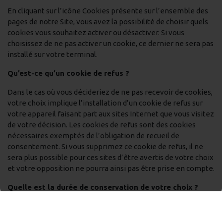
En cliquant sur l’icône Cookies présente sur l’ensemble des
pages de notre Site, vous avez la possibilité de choisir quels
cookies vous souhaitez activer ou désactiver. Si vous
choisissez de ne pas activer un cookie, ce dernier ne sera pas
installé sur votre terminal.
Qu’est-ce qu’un cookie de refus ?
Dans le cas où vous décideriez de ne pas recevoir de cookies,
votre choix implique l’installation d’un cookie de refus sur
votre appareil faisant part aux sites Internet que vous visitez
de votre décision. Les cookies de refus sont des cookies
nécessaires exemptés de l’obligation de recueil de
consentement. Si vous supprimez ce cookie de refus, il ne
sera plus possible pour ces sites d’être avertis de votre choix
et votre opposition ne pourra ainsi pas être prise en compte.
Quelle est la durée de conservation de votre choix ?
Le choix que vous exprimez sur les cookies (acceptation ou
refus) est conservé pendant six (6) mois. A l’expiration de