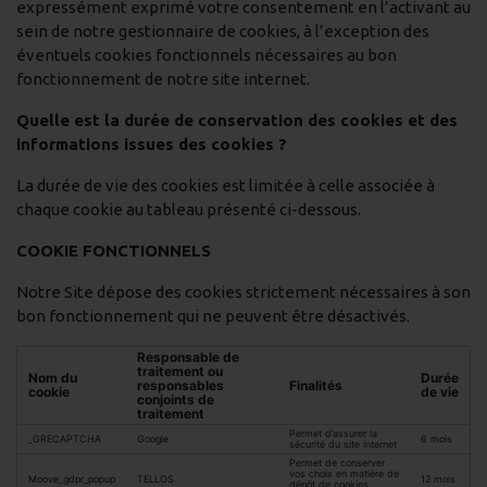
expressément exprimé votre consentement en l’activant au
sein de notre gestionnaire de cookies, à l’exception des
éventuels cookies fonctionnels nécessaires au bon
fonctionnement de notre site internet.
Quelle est la durée de conservation des cookies et des
informations issues des cookies ?
La durée de vie des cookies est limitée à celle associée à
chaque cookie au tableau présenté ci-dessous.
COOKIE FONCTIONNELS
Notre Site dépose des cookies strictement nécessaires à son
bon fonctionnement qui ne peuvent être désactivés.
Responsable de
traitement ou
Nom du
Durée
responsables
Finalités
cookie
de vie
conjoints de
traitement
Permet d’assurer la
_GRECAPTCHA
Google
6 mois
sécurité du site internet
Permet de conserver
vos choix en matière de
Moove_gdpr_popup
TELLOS
12 mois
dépôt de cookies