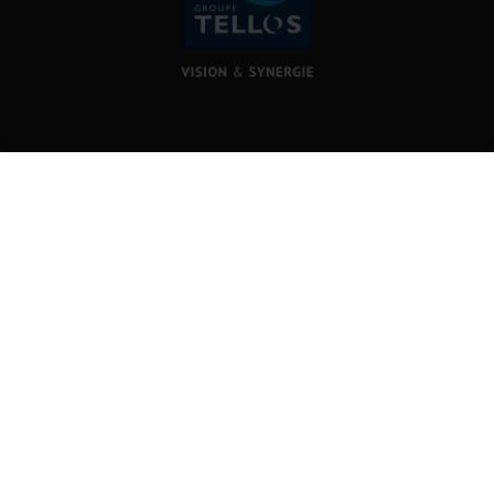
Engineering office and
AFFILIATES
Sales
4 rue du Ried, CS 10722
67850 HERRLISHEIM, France
SOGECA
Tel:
+33(0)3 88 59 76 88
SMTPF
SABLIÈRE DE STEINBOURG
and CGR
TELLOS IMMOBILIER
TELLOS GROUP
EXPERTISE
VISION
CAREERS
NEWS