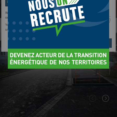
We use cookies to give you the best experience on
our site.
You can find out more about which cookies we are
using or switch them off in
settings
.
Réglages
Reject
Accept