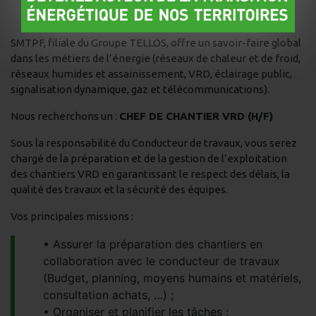
SMTPF, filiale du Groupe TELLOS, offre un savoir-faire global
dans les métiers de l’énergie (réseaux de chaleur et de froid,
réseaux humides et assainissement, VRD, éclairage public,
signalisation dynamique, gaz et télécommunications).
Nous recherchons un :
CHEF DE CHANTIER VRD (H/F)
Sous la responsabilité du Conducteur de travaux, vous serez
chargé de la préparation et de la gestion de l’exploitation
des chantiers VRD en garantissant le respect des délais, la
qualité des travaux et la sécurité des équipes.
Vos principales missions :
Assurer la préparation des chantiers en
collaboration avec le conducteur de travaux
(Budget, planning, moyens humains et matériels,
consultation achats, …) ;
Organiser et planifier les tâches ;