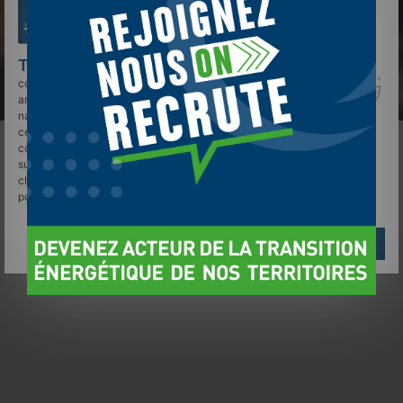
TELLOS
et des sociétés tierces utilisent des
cookies sur
tellos.fr
pour personnaliser le contenu, les
annonces, et analyser le trafic. Vos données de
navigation peuvent être collectées et utilisées par
ces tiers. Vous pouvez donner ou retirer votre
consentement globalement ou par finalité en cliquant
sur "Accepter", "Refuser" ou "Gérer mes choix". Votre
choix est conservé pendant 6 mois. Consultez notre
politique de cookies pour plus d'informations.
Gérer mes choix
Refuser
Accepter