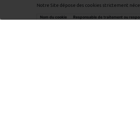
Notre Site dépose des cookies strictement néce
Nom du cookie
Responsable de traitement ou respo
_GRECAPTCHA
Google
Moove_gdpr_popup
TELLOS
COOKIE DE MESURE D’AUDIENCE
Notre Site dépose des cookies de mesure d’audienc
Nom du cookie
Responsable de traitement ou respo
_ga_RSQ55RGVW4
Google
_ga
Google
OTZ
Google
Comment vous opposer à l’installation de coo
En cliquant sur l’icône Cookies présente sur l’en
désactiver. Si vous choisissez de ne pas activer u
Qu’est-ce qu’un cookie de refus ?