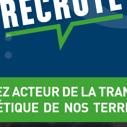
onces, et analyser le trafic. Vos données de navigation peuvent être
ilisées par ces tiers. Vous pouvez donner ou retirer votre consentement
ar finalité en cliquant sur "Accepter", "Refuser" ou "Gérer mes choix". Votre
vé pendant 6 mois. Consultez notre politique de cookies pour plus
Gérer mes choix
Refuse