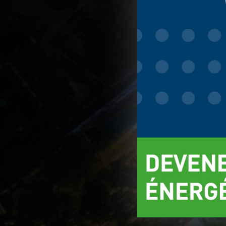
contenu, les ann
collectées et ut
globalement ou p
choix est conser
d'informations.