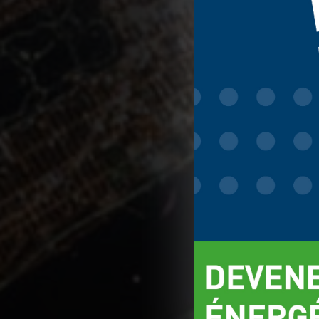
TELLOS
et d
contenu, les ann
collectées et ut
globalement ou p
choix est conser
d'informations.