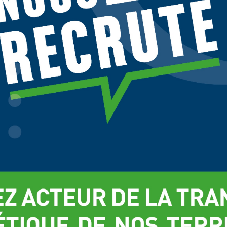
es sociétés tierces utilisent des cookies sur
tellos.fr
pour personnaliser le
onces, et analyser le trafic. Vos données de navigation peuvent être
ilisées par ces tiers. Vous pouvez donner ou retirer votre consentement
ar finalité en cliquant sur "Accepter", "Refuser" ou "Gérer mes choix". Votre
vé pendant 6 mois. Consultez notre politique de cookies pour plus
Gérer mes choix
Refuse