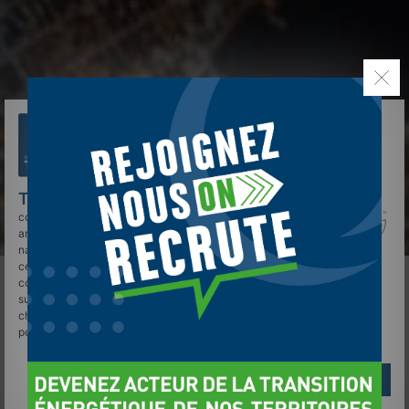
TELLOS
et des sociétés tierces utilisent des
cookies sur
tellos.fr
pour personnaliser le contenu, les
annonces, et analyser le trafic. Vos données de
navigation peuvent être collectées et utilisées par
ces tiers. Vous pouvez donner ou retirer votre
consentement globalement ou par finalité en cliquant
sur "Accepter", "Refuser" ou "Gérer mes choix". Votre
choix est conservé pendant 6 mois. Consultez notre
politique de cookies pour plus d'informations.
Gérer mes choix
Refuser
Accepter