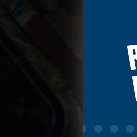
TELLOS
et d
contenu, les ann
collectées et ut
globalement ou p
choix est conser
d'informations.