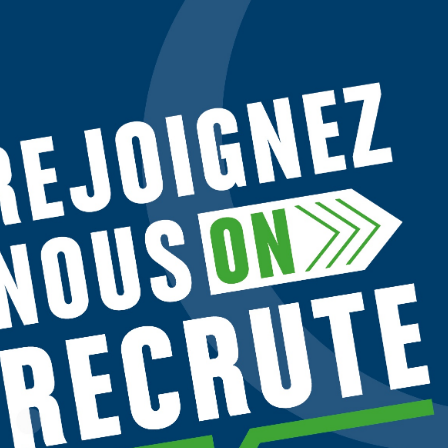
es sociétés tierces utilisent des cookies sur
tellos.fr
pour personnaliser le
onces, et analyser le trafic. Vos données de navigation peuvent être
ilisées par ces tiers. Vous pouvez donner ou retirer votre consentement
ar finalité en cliquant sur "Accepter", "Refuser" ou "Gérer mes choix". Votre
vé pendant 6 mois. Consultez notre politique de cookies pour plus