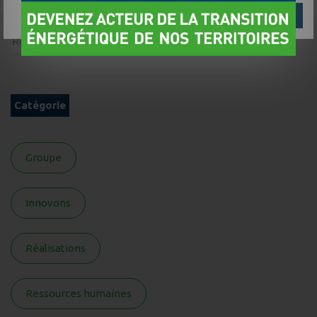
Gérer mes choix
Refuser
Accepter
Catégorie
Groupe
Innovons
Réalisations
Ressources humaines