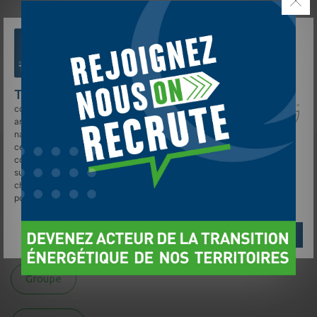
Le Groupe TELLOS s'équipe en bornes
et véhicules électriques
L’amélioration continue des conditions
de travail : une priorité pour TELLOS
TELLOS
et des sociétés tierces utilisent des
cookies sur
tellos.fr
pour personnaliser le contenu, les
annonces, et analyser le trafic. Vos données de
navigation peuvent être collectées et utilisées par
ces tiers. Vous pouvez donner ou retirer votre
consentement globalement ou par finalité en cliquant
sur "Accepter", "Refuser" ou "Gérer mes choix". Votre
choix est conservé pendant 6 mois. Consultez notre
politique de cookies pour plus d'informations.
Catégorie
Gérer mes choix
Refuser
Accepter
Groupe