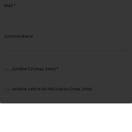
Mail *
Commentaire
Joindre CV (max 2mo) *
Joindre Lettre de Motivation (max 2mo)
J'accepte que les données saisies dans ce formulaire
soient utilisées pour vous contacter dans le cadre de
votre demande, conformément à nos
mentions légales
.