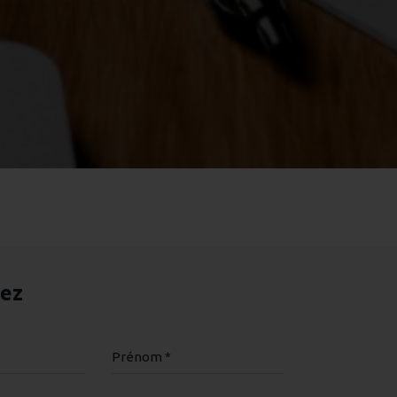
tez
Prénom *