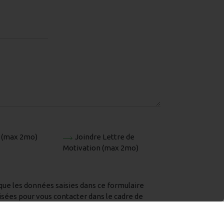
 (max 2mo)
Joindre Lettre de
Motivation (max 2mo)
que les données saisies dans ce formulaire
lisées pour vous contacter dans le cadre de
mande, conformément à nos
mentions légales
.