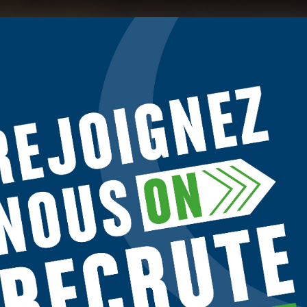
IEN RÉSEAUX
es sociétés tierces utilisent des cookies sur
tellos.fr
pour personnaliser le
onces, et analyser le trafic. Vos données de navigation peuvent être
ilisées par ces tiers. Vous pouvez donner ou retirer votre consentement
ar finalité en cliquant sur "Accepter", "Refuser" ou "Gérer mes choix". Votre