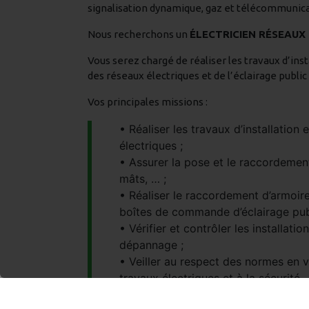
signalisation dynamique, gaz et télécommunica
Nous recherchons un
ÉLECTRICIEN RÉSEAUX 
Vous serez chargé de réaliser les travaux d’ins
des réseaux électriques et de l’éclairage public 
Vos principales missions :
Réaliser les travaux d’installation
électriques ;
Assurer la pose et le raccordement
mâts, … ;
Réaliser le raccordement d’armoires
boîtes de commande d’éclairage pub
Vérifier et contrôler les installatio
dépannage ;
Veiller au respect des normes en v
travaux électriques et à la sécurité.
Formation, compétences et profil requis :