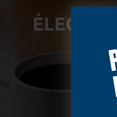
ÉLECTRIC
TELLOS
et d
contenu, les ann
collectées et ut
globalement ou p