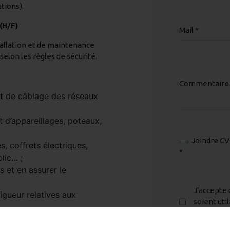
tions).
(H/F)
Mail *
tallation et de maintenance
selon les règles de sécurité.
Commentaire
 et de câblage des réseaux
 d’appareillages, poteaux,
Joindre CV
, coffrets électriques,
*
lic… ;
ns et en assurer le
J'accepte 
igueur relatives aux
soient uti
votre de