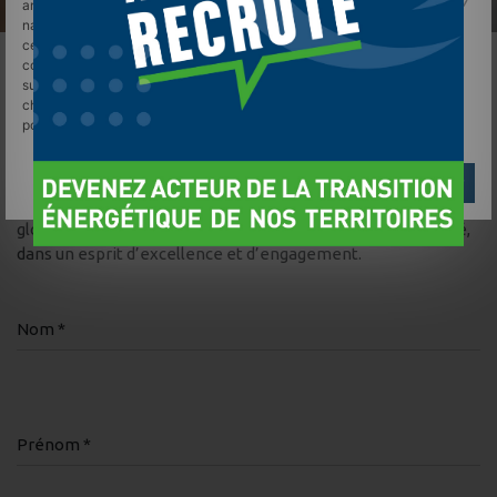
annonces, et analyser le trafic. Vos données de
navigation peuvent être collectées et utilisées par
ces tiers. Vous pouvez donner ou retirer votre
consentement globalement ou par finalité en cliquant
sur "Accepter", "Refuser" ou "Gérer mes choix". Votre
choix est conservé pendant 6 mois. Consultez notre
politique de cookies pour plus d'informations.
Candidatez
Gérer mes choix
Refuser
Accepter
Rejoindre le Groupe TELLOS c’est développer une approche
globale centrée sur la performance, la qualité et l’efficacité,
dans un esprit d’excellence et d’engagement.
Nom *
Prénom *