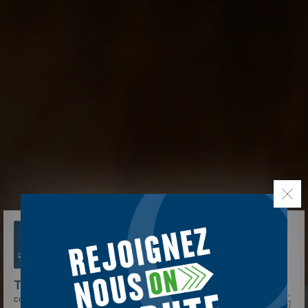
TELLOS
et des sociétés tierces utilisent des
cookies sur
tellos.fr
pour personnaliser le contenu, les