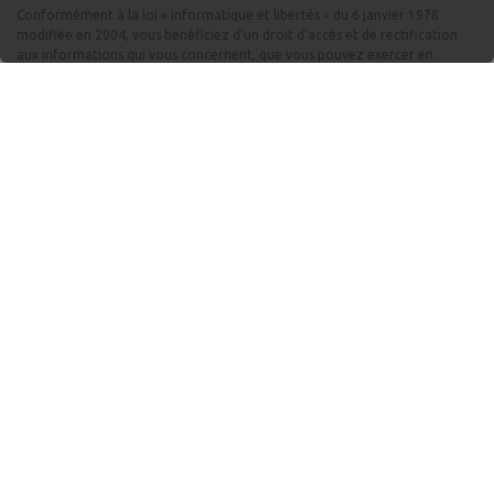
Conformément à la loi « informatique et libertés » du 6 janvier 1978
modifiée en 2004, vous bénéficiez d’un droit d’accès et de rectification
aux informations qui vous concernent, que vous pouvez exercer en
contactant
contact@tellos.fr
.
Bureau d’étude et
FILIALES
direction commerciale